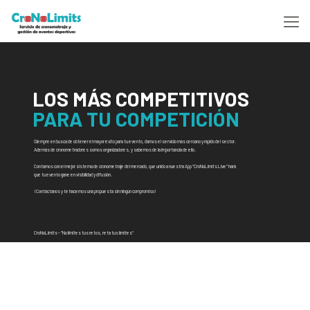
LOS MÁS COMPETITIVOS
PARA TU COMPETICIÓN
Siempre en busca de obtener el mayor éxito para tu evento, damos el servicio más cercano y rápido del sector.
Además de cronometradores somos organizadores, y sabemos de la importancia de ello.
Contamos con el mejor sistema de cronometraje del mercado, que unido a nuestra App "CroNoLimits Live" hará
que tu evento gane en visibilidad y difusión.
¡Contáctanos y te hacemos una propuesta sin ningún compromiso!
CroNoLimits - "No limites tus retos, reta tus límites"