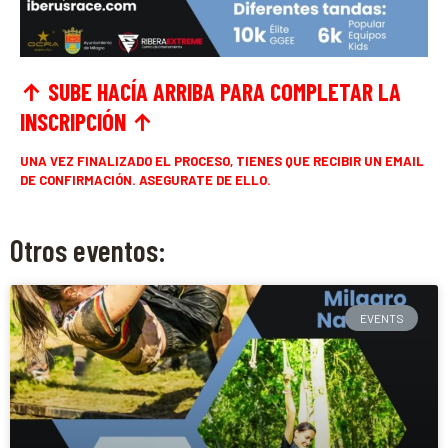
↑ SUBE HACÍA ARRIBA PARA COMPLETAR LA
INSCRIPCIÓN
↑
UNA VEZ FINALIZADO EL PROCESO, TIENES QUE RECIBIR UN EMAIL
DE CONFIRMACIÓN. ASEGURATE DE ELLO.
Otros eventos:
EVENTS