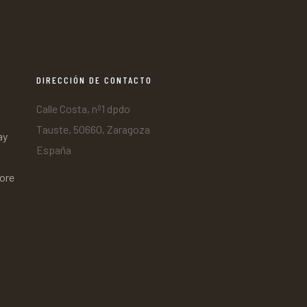
DIRECCIÓN DE CONTACTO
Calle Costa, nº1 dpdo
Tauste, 50660, Zaragoza
ay
España
tore