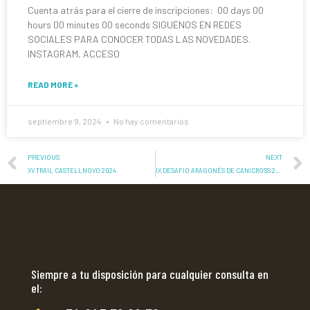
Cuenta atrás para el cierre de inscripciones: 00 days 00
hours 00 minutes 00 seconds SIGUENOS EN REDES
SOCIALES PARA CONOCER TODAS LAS NOVEDADES.
INSTAGRAM, ACCESO
READ MORE »
septiembre 9, 2024
No hay comentarios
PREVIOUS
NEXT
XV TRAIL CASTELLNOVO 2024
IX DESAFIO ARAGONÉS DE CANICROSS 2024-2025
Siempre a tu disposición para cualquier consulta en
el: