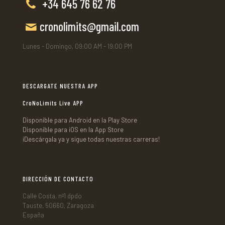
+34 645 76 62 76
cronolimits@gmail.com
Lunes - Domingo, 09:00 AM - 19:00 PM
DESCARGATE NUESTRA APP
CroNoLimits Live APP
Disponible para Android en la Play Store
Disponible para iOS en la App Store
¡Descárgala ya y sigue todas nuestras carreras!
DIRECCIÓN DE CONTACTO
Calle Costa, nº1 dpdo
Tauste, 50660, Zaragoza
España