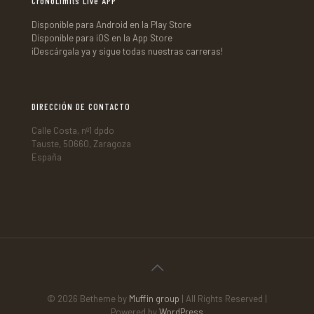
CroNoLimits Live APP
Disponible para Android en la Play Store
Disponible para iOS en la App Store
¡Descárgala ya y sigue todas nuestras carreras!
DIRECCIÓN DE CONTACTO
Calle Costa, nº1 dpdo
Tauste, 50660, Zaragoza
España
© 2026 Betheme by
Muffin group
| All Rights Reserved |
Powered by
WordPress