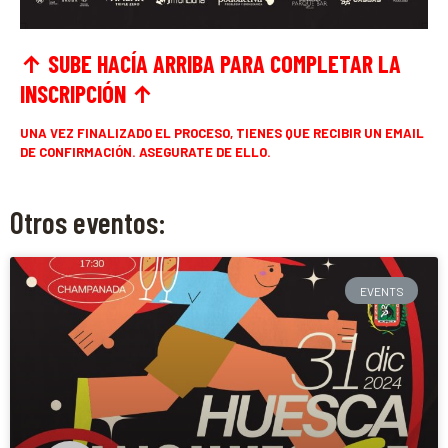
↑ SUBE HACÍA ARRIBA PARA COMPLETAR LA
INSCRIPCIÓN
↑
UNA VEZ FINALIZADO EL PROCESO, TIENES QUE RECIBIR UN EMAIL
DE CONFIRMACIÓN. ASEGURATE DE ELLO.
Otros eventos:
EVENTS