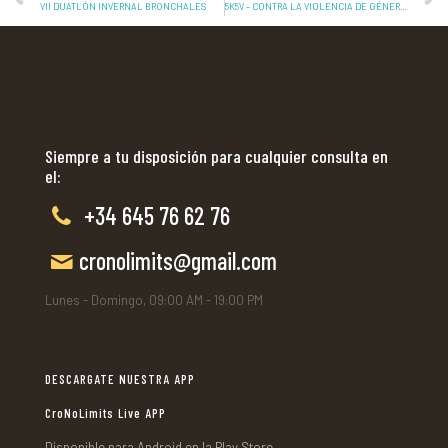
VII DUATLÓN INVERNAL BRONCHALES
5K5V – CONTRA LA VIOLENCIA DE GÉNERO EN COMARCA CINCO VILLAS 2024
Siempre a tu disposición para cualquier consulta en
el:
+34 645 76 62 76
cronolimits@gmail.com
Lunes - Domingo, 09:00 AM - 19:00 PM
DESCARGATE NUESTRA APP
CroNoLimits Live APP
Disponible para Android en la Play Store