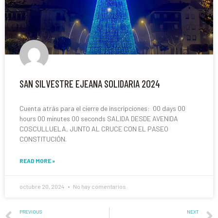
SAN SILVESTRE EJEANA SOLIDARIA 2024
Cuenta atrás para el cierre de inscripciones: 00 days 00
hours 00 minutes 00 seconds SALIDA DESDE AVENIDA
COSCULLUELA, JUNTO AL CRUCE CON EL PASEO
CONSTITUCIÓN.
READ MORE »
octubre 20, 2024
No hay comentarios
PREVIOUS
NEXT