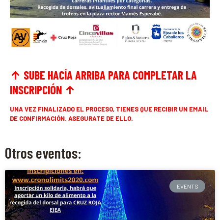
↑ SUBE HACÍA ARRIBA PARA COMPLETAR LA
INSCRIPCIÓN
↑
UNA VEZ FINALIZADO EL PROCESO, TIENES QUE RECIBIR UN EMAIL
DE CONFIRMACIÓN. ASEGURATE DE ELLO.
Otros eventos:
EVENTS